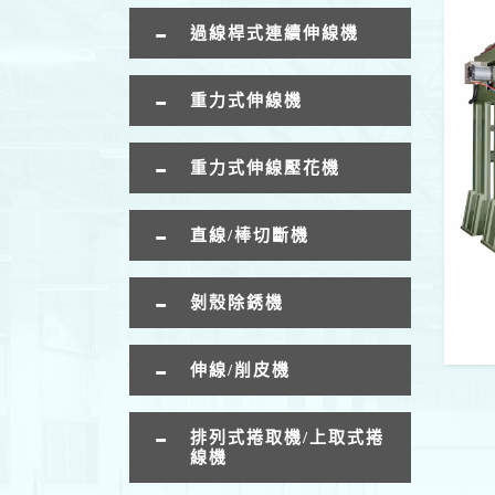
過線桿式連續伸線機
重力式伸線機
重力式伸線壓花機
直線/棒切斷機
剝殼除銹機
伸線/削皮機
排列式捲取機/上取式捲
線機