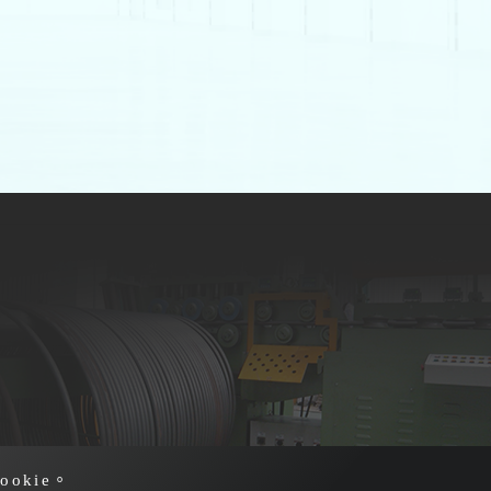
.com
okie。